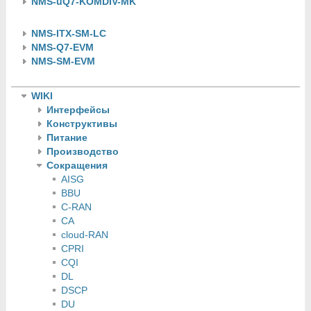
NMS-uQ7-KOMDIV-MK
NMS-ITX-SM-LC
NMS-Q7-EVM
NMS-SM-EVM
WIKI
Интерфейсы
Конструктивы
Питание
Производство
Сокращения
AISG
BBU
C-RAN
CA
cloud-RAN
CPRI
CQI
DL
DSCP
DU