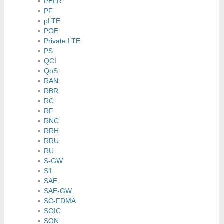
PELR
PF
pLTE
POE
Private LTE
PS
QCI
QoS
RAN
RBR
RC
RF
RNC
RRH
RRU
RU
S-GW
S1
SAE
SAE-GW
SC-FDMA
SOIC
SON