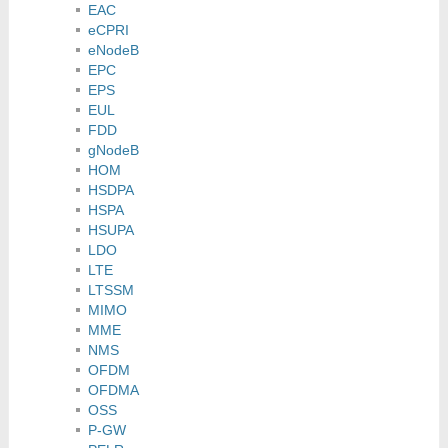
EAC
eCPRI
eNodeB
EPC
EPS
EUL
FDD
gNodeB
HOM
HSDPA
HSPA
HSUPA
LDO
LTE
LTSSM
MIMO
MME
NMS
OFDM
OFDMA
OSS
P-GW