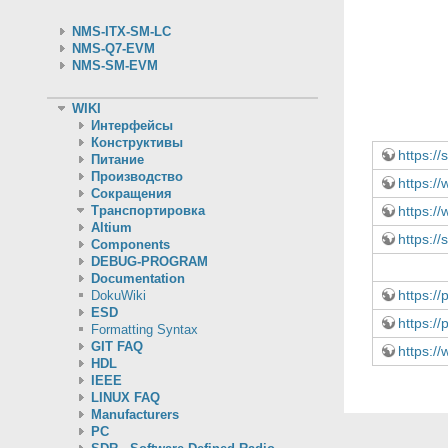
NMS-ITX-SM-LC
NMS-Q7-EVM
NMS-SM-EVM
WIKI
Интерфейсы
Конструктивы
https://
Питание
Производство
https://
Сокращения
https:/
Транспортировка
Altium
https://
Components
DEBUG-PROGRAM
Documentation
https:/
DokuWiki
ESD
https://
Formatting Syntax
GIT FAQ
https:/
HDL
IEEE
LINUX FAQ
Manufacturers
PC