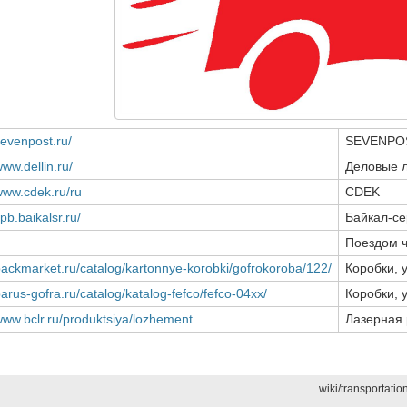
sevenpost.ru/
SEVENPO
www.dellin.ru/
Деловые 
/www.cdek.ru/ru
CDEK
spb.baikalsr.ru/
Байкал-се
Поездом ч
/packmarket.ru/catalog/kartonnye-korobki/gofrokoroba/122/
Коробки, 
parus-gofra.ru/catalog/katalog-fefco/fefco-04xx/
Коробки, 
/www.bclr.ru/produktsiya/lozhement
Лазерная 
wiki/transportation/