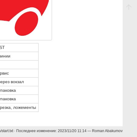
ST
линии
рвис
ерез вокзал
упаковка
упаковка
резка, ложементы
start.txt
· Последнее изменение:
2023/11/20 11:14
—
Roman Abakumov