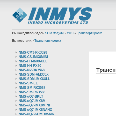
Вы находитесь здесь:
SOM модули
»
WIKI
»
Транспортировка
Вы посетили:
Транспортировка
•
NMS-CM3-RK3328
NMS-CS-IMX8MINI
NMS-HH-IMX6ULL
NMS-HH-PX30
Трансп
NMS-NV-RK3568
NMS-SDM-AM335X
NMS-SDM-IMX6ULL
NMS-SM-EL
NMS-SM-RK3568
NMS-SM-RK3588
NMS-uQ7-BKLT
NMS-uQ7-IMX8M
NMS-uQ7-IMX8MINI
NMS-uQ7-IMX8NANO
NMS-uQ7-KOMDIV-MK