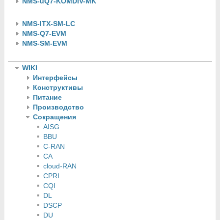
NMS-uQ7-KOMDIV-MK
NMS-ITX-SM-LC
NMS-Q7-EVM
NMS-SM-EVM
WIKI
Интерфейсы
Конструктивы
Питание
Производство
Сокращения
AISG
BBU
C-RAN
CA
cloud-RAN
CPRI
CQI
DL
DSCP
DU