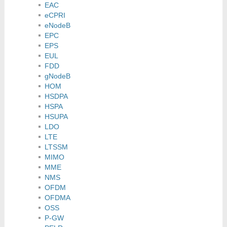
EAC
eCPRI
eNodeB
EPC
EPS
EUL
FDD
gNodeB
HOM
HSDPA
HSPA
HSUPA
LDO
LTE
LTSSM
MIMO
MME
NMS
OFDM
OFDMA
OSS
P-GW