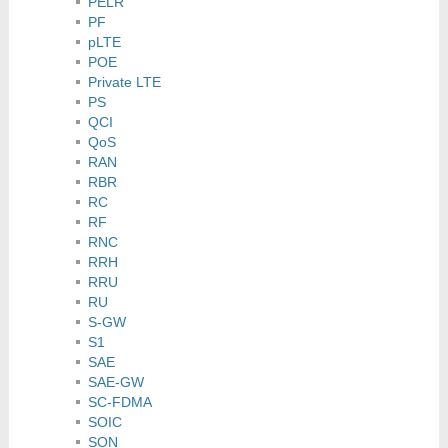
PELR
PF
pLTE
POE
Private LTE
PS
QCI
QoS
RAN
RBR
RC
RF
RNC
RRH
RRU
RU
S-GW
S1
SAE
SAE-GW
SC-FDMA
SOIC
SON