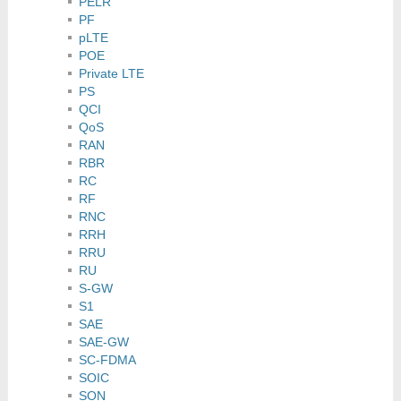
PELR
PF
pLTE
POE
Private LTE
PS
QCI
QoS
RAN
RBR
RC
RF
RNC
RRH
RRU
RU
S-GW
S1
SAE
SAE-GW
SC-FDMA
SOIC
SON