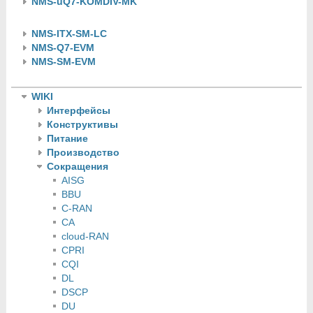
NMS-uQ7-KOMDIV-MK
NMS-ITX-SM-LC
NMS-Q7-EVM
NMS-SM-EVM
WIKI
Интерфейсы
Конструктивы
Питание
Производство
Сокращения
AISG
BBU
C-RAN
CA
cloud-RAN
CPRI
CQI
DL
DSCP
DU