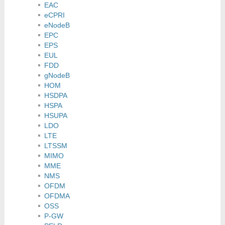
EAC
eCPRI
eNodeB
EPC
EPS
EUL
FDD
gNodeB
HOM
HSDPA
HSPA
HSUPA
LDO
LTE
LTSSM
MIMO
MME
NMS
OFDM
OFDMA
OSS
P-GW