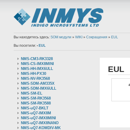
Вы находитесь здесь:
SOM модули
»
WIKI
»
Сокращения
»
EUL
Вы посетили:
EUL
•
NMS-CM3-RK3328
NMS-CS-IMX8MINI
EUL
NMS-HH-IMX6ULL
NMS-HH-PX30
NMS-NV-RK3568
NMS-SDM-AM335X
NMS-SDM-IMX6ULL
NMS-SM-EL
NMS-SM-RK3568
NMS-SM-RK3588
NMS-uQ7-BKLT
NMS-uQ7-IMX8M
NMS-uQ7-IMX8MINI
NMS-uQ7-IMX8NANO
NMS-uQ7-KOMDIV-MK