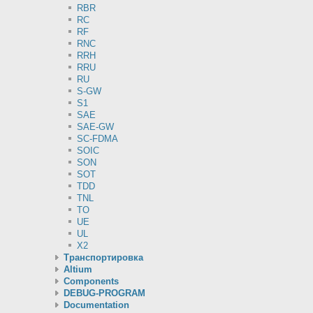
RBR
RC
RF
RNC
RRH
RRU
RU
S-GW
S1
SAE
SAE-GW
SC-FDMA
SOIC
SON
SOT
TDD
TNL
TO
UE
UL
X2
Транспортировка
Altium
Components
DEBUG-PROGRAM
Documentation