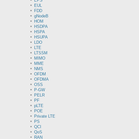
EPS
EUL
FDD
gNodeB
HOM
HSDPA
HSPA
HSUPA
LDO
LTE
LTSSM
MIMO
MME
NMS
OFDM
OFDMA
OSS
P-GW
PELR
PF
pLTE
POE
Private LTE
PS
QCI
QoS
RAN