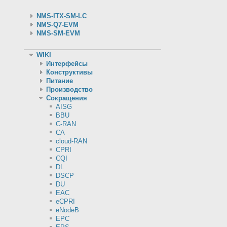
NMS-ITX-SM-LC
NMS-Q7-EVM
NMS-SM-EVM
WIKI
Интерфейсы
Конструктивы
Питание
Производство
Сокращения
AISG
BBU
C-RAN
CA
cloud-RAN
CPRI
CQI
DL
DSCP
DU
EAC
eCPRI
eNodeB
EPC