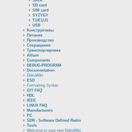
SATA
SD card
SIM card
SYZYGY
T1/E1/J1
USB
Конструктивы
Питание
Производство
Сокращения
Транспортировка
Altium
Components
DEBUG-PROGRAM
Documentation
DokuWiki
ESD
Formatting Syntax
GIT FAQ
HDL
IEEE
LINUX FAQ
Manufacturers
PC
SDR - Software Defined Radio
Tools
Welcome to your new DokuWiki