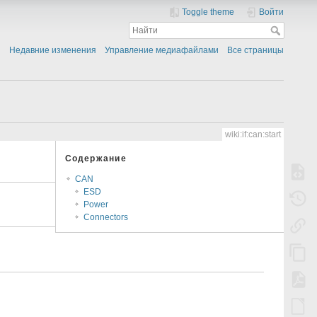
Toggle theme
Войти
Недавние изменения
Управление медиафайлами
Все страницы
wiki:if:can:start
Содержание
CAN
ESD
Power
Connectors