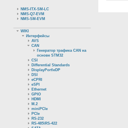
NMS-ITX-SM-LC
NMS-Q7-EVM
NMS-SM-EVM
WIKI
Интерфейсы
AVS
CAN
Генератор трафика CAN на
основе STM32
CSI
Differential Standards
DisplayPort\eDP
DSI
eCPRI
eSPI
Ethernet
GPIO
HDMI
M.2
miniPCIe
PCIe
RS-232
RS-485\RS-422