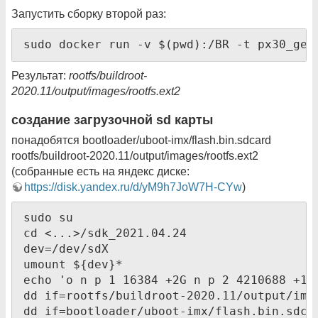
Запустить сборку второй раз:
sudo docker run -v $(pwd):/BR -t px30_gen
Результат:
rootfs/buildroot-
2020.11/output/images/rootfs.ext2
создание загрузочной sd карты
понадобятся bootloader/uboot-imx/flash.bin.sdcard
rootfs/buildroot-2020.11/output/images/rootfs.ext2
(собранные есть на яндекс диске:
https://disk.yandex.ru/d/yM9h7JoW7H-CYw
)
sudo su

cd <...>/sdk_2021.04.24

dev=/dev/sdX

umount ${dev}*

echo 'o n p 1 16384 +2G n p 2 4210688 +1G 
dd if=rootfs/buildroot-2020.11/output/imag
dd if=bootloader/uboot-imx/flash.bin.sdcar