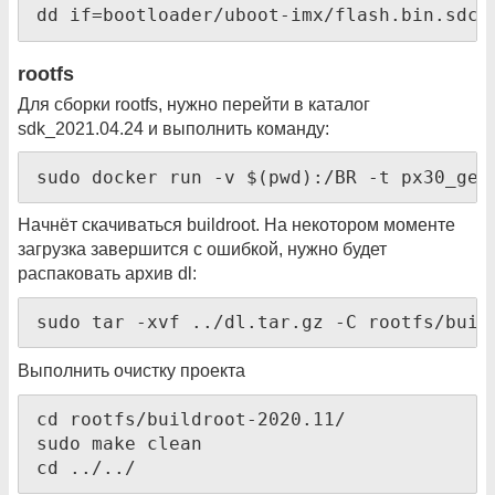
dd if=bootloader/uboot-imx/flash.bin.sdca
rootfs
Для сборки rootfs, нужно перейти в каталог
sdk_2021.04.24 и выполнить команду:
sudo docker run -v $(pwd):/BR -t px30_gen
Начнёт скачиваться buildroot. На некотором моменте
загрузка завершится с ошибкой, нужно будет
распаковать архив dl:
sudo tar -xvf ../dl.tar.gz -C rootfs/buil
Выполнить очистку проекта
cd rootfs/buildroot-2020.11/

sudo make clean

cd ../../