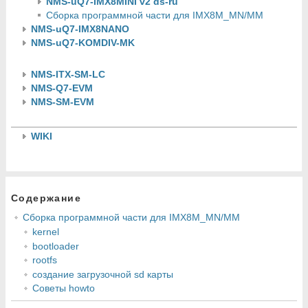
NMS-uQ7-IMX8MINI v2 ds-ru
Сборка программной части для IMX8M_MN/MM
NMS-uQ7-IMX8NANO
NMS-uQ7-KOMDIV-MK
NMS-ITX-SM-LC
NMS-Q7-EVM
NMS-SM-EVM
WIKI
Содержание
Сборка программной части для IMX8M_MN/MM
kernel
bootloader
rootfs
создание загрузочной sd карты
Советы howto