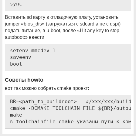
sync
Вставить sd карту в отладочную плату, установить
jumper «bios_dis» (загружаться с sdcard а не с qspi)
подать питание, в u-boot, после «Hit any key to stop
autoboot:» ввести
setenv mmcdev 1

saveenv

boot
Советы howto
вот так можно собрать cmake проект:
BR=<path_to_buildroot>   #/xxx/xxx/buildro
cmake -DCMAKE_TOOLCHAIN_FILE=${BR}/output
make

в toolchainfile.cmake указаны пути к комп