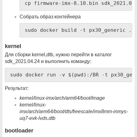
cp firmware-imx-8.10.bin sdk_2021.04
Собрать образ контейнера
sudo docker build -t px30_generic . 
kernel
Для сборки kernel,dtb, нужно перейти в каталог
sdk_2021.04.24 и выполнить команду:
sudo docker run -v $(pwd):/BR -t px30_gen
Результат:
kernel/linux-imx/arch/arm64/boot/Image
kernel/linux-
imx/arch/arm64/boot/dts/freescale/imx8mm-inmys-
uq7-evk-lvds.dtb
bootloader