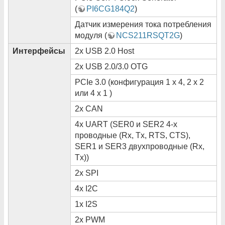
(
PI6CG184Q2
)
Датчик измерения тока потребления
модуля (
NCS211RSQT2G
)
Интерфейсы
2x USB 2.0 Host
2x USB 2.0/3.0 OTG
PCIe 3.0 (конфигурация 1 x 4, 2 x 2
или 4 х 1 )
2x CAN
4x UART (SER0 и SER2 4-x
проводные (Rx, Tx, RTS, CTS),
SER1 и SER3 двухпроводные (Rx,
Tx))
2x SPI
4x I2C
1x I2S
2x PWM