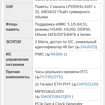
ОЗУ
Память: 2 канала LPDDR4x-4267 х
32, 4/8/16/32 ГБайт суммарного
объема
Флэш-
Поддержка eMMC 5.1/5.0/4.51,
память
режимы HS400, HS200, DDR50.
Объем 16ГБ/32ГБ/64ГБ и более
ЭСППЗУ
2 Кбита, доступ по I2C, уникальный
идентификатор 48 бит (
24AA025
)
ИС
PMIC (
RK806-1
)
управления
питанием
Прочие
Часы реального времени RTC
компоненты
(
PCF8523TK
)
2x Гигабит ETH PHY (
DAP8211RI
)
MIPIDSIto2LVDS
(
SN65DSI84ZQER
)
PCIe Gen 4 Clock Generator