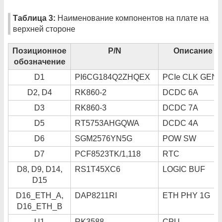
Таблица 3:
Наименование компонентов на плате на
верхней стороне
Позиционное
P/N
Описание
обозначение
D1
PI6CG184Q2ZHQEX
PCIe CLK GEN
D2, D4
RK860-2
DCDC 6A
D3
RK860-3
DCDC 7A
D5
RT5753AHGQWA
DCDC 4A
D6
SGM2576YN5G
POW SW
D7
PCF8523TK/1,118
RTC
D8, D9, D14,
RS1T45XC6
LOGIC BUF
D15
D16_ETH_A,
DAP8211RI
ETH PHY 1G
D16_ETH_B
U1
RK3588
CPU