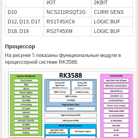
I/OT
2KBIT
D10
NCS211RSQT2G
CURR SENS
D12, D13, D17
RS1T45XC6
LOGIC BUF
D18, D19
RS2T45XM
LOGIC BUF
Процессор
На рисунке
5
показаны функциональные модули в
процессорной системе RK3588.