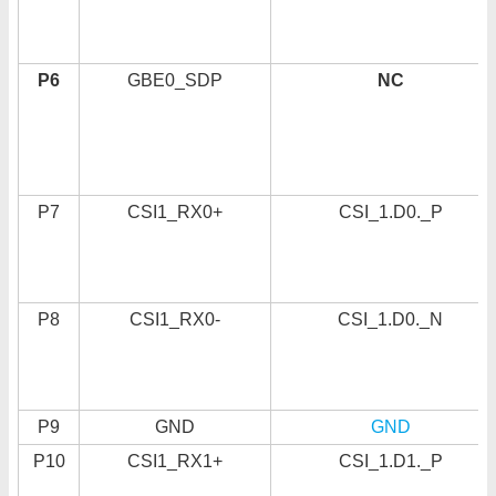
P6
GBE0_SDP
NC
P7
CSI1_RX0+
CSI_1.D0._P
P8
CSI1_RX0-
CSI_1.D0._N
P9
GND
GND
P10
CSI1_RX1+
CSI_1.D1._P