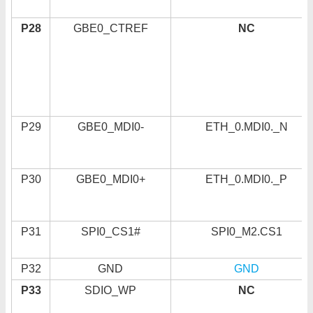
P28
GBE0_CTREF
NC
P29
GBE0_MDI0-
ETH_0.MDI0._N
P30
GBE0_MDI0+
ETH_0.MDI0._P
P31
SPI0_CS1#
SPI0_M2.CS1
P32
GND
GND
P33
SDIO_WP
NC