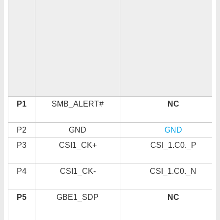
P1
SMB_ALERT#
NC
P2
GND
GND
P3
CSI1_CK+
CSI_1.C0._P
P4
CSI1_CK-
CSI_1.C0._N
P5
GBE1_SDP
NC