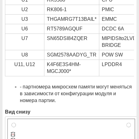
U2
RK806-1
PMIC
U3
THGAMRG7T13BAIL*
EMMC
U6
RT5789AGQUF
DCDC 6A
U7
SN65DSI84ZQER
MIPIDSIto2LVD
BRIDGE
U8
SGM2578AADYG_TR
POW SW
U11, U12
K4F6E3S4HM-
LPDDR4
MGCJ000*
- партномера микросхем памяти могут меняться
в зависимости от конфигурации модуля и
номера партии.
Вид снизу