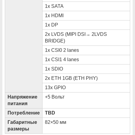
1x SATA
1x HDMI
1x DP
2x LVDS (MIPI DSI→ 2LVDS
BRIDGE)
1x CSI0 2 lanes
1x CSI1 4 lanes
1x SDIO
2x ETH 1GB (ETH PHY)
13x GPIO
Напряжение
+5 Вольт
питания
Потребление
TBD
Габаритные
82×50 мм
размеры