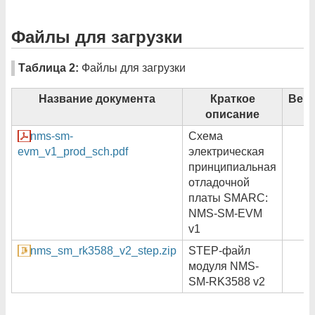
Файлы для загрузки
Таблица 2:
Файлы для загрузки
Название документа
Краткое
Вер
описание
nms-sm-
Схема
evm_v1_prod_sch.pdf
электрическая
принципиальная
отладочной
платы SMARC:
NMS-SM-EVM
v1
nms_sm_rk3588_v2_step.zip
STEP-файл
модуля NMS-
SM-RK3588 v2