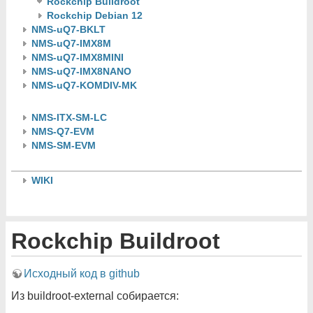
Rockchip Buildroot
Rockchip Debian 12
NMS-uQ7-BKLT
NMS-uQ7-IMX8M
NMS-uQ7-IMX8MINI
NMS-uQ7-IMX8NANO
NMS-uQ7-KOMDIV-MK
NMS-ITX-SM-LC
NMS-Q7-EVM
NMS-SM-EVM
WIKI
Rockchip Buildroot
Исходный код в github
Из buildroot-external собирается: