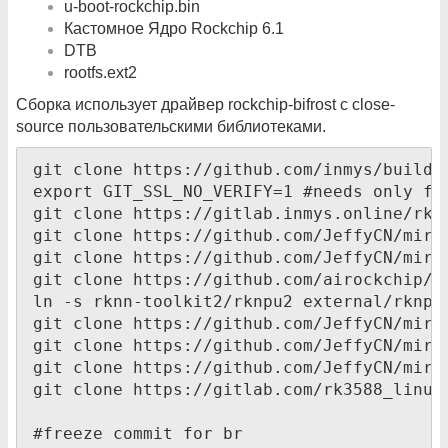
u-boot-rockchip.bin
Кастомное Ядро Rockchip 6.1
DTB
rootfs.ext2
Сборка использует драйвер rockchip-bifrost с close-
source пользовательскими библиотеками.
git clone https://github.com/inmys/buildro
export GIT_SSL_NO_VERIFY=1 #needs only for
git clone https://gitlab.inmys.online/rk35
git clone https://github.com/JeffyCN/mirro
git clone https://github.com/JeffyCN/mirr
git clone https://github.com/airockchip/r
ln -s rknn-toolkit2/rknpu2 external/rknpu2
git clone https://github.com/JeffyCN/mirr
git clone https://github.com/JeffyCN/mirro
git clone https://github.com/JeffyCN/mirr
git clone https://gitlab.com/rk3588_linux
#freeze commit for br 
