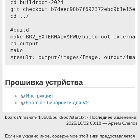
cd buildroot-2024

git checkout b7deec98b7f692372ebc9b1e15ee8
cd ../

#build

make BR2_EXTERNAL=$PWD/buildroot-external
cd output

make

#result: output/images/Image, output/imag
Прошивка устрйства
Инструкция
Example-бинарники для V2
boards/nms-sm-rk3588/buildroot/start.txt
· Последнее изменение:
2025/10/02 08:18
—
Артем Слепов
Если не указано иное, содержимое этой вики предоставляется