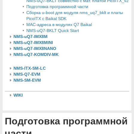
NMS-uQ7-BKLT совместно с мат. платой PicoITX_v2
Подготовка программной части
Сборка u-boot для модуля nms_uq7_bklt и платы
PicoITX c Baikal SDK
MAC-адреса в модулях Q7 Baikal
NMS-uQ7-BKLT Quick Start
NMS-uQ7-IMX8M
NMS-uQ7-IMX8MINI
NMS-uQ7-IMX8NANO
NMS-uQ7-KOMDIV-MK
NMS-ITX-SM-LC
NMS-Q7-EVM
NMS-SM-EVM
WIKI
Подготовка программной
части