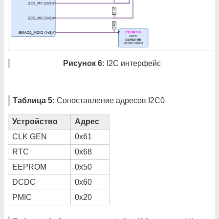
Рисунок 6:
I2C интерфейс
Таблица 5:
Сопоставление адресов I2C0
Устройство
Адрес
CLK GEN
0x61
RTC
0x68
EEPROM
0x50
DCDC
0x60
PMIC
0x20