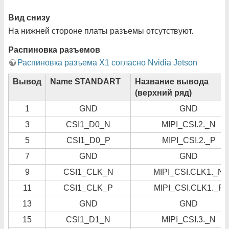
Вид снизу
На нижней стороне платы разъемы отсутствуют.
Распиновка разъемов
Распиновка разъема X1 согласно Nvidia Jetson
Вывод
Name STANDART
Название вывода
(верхний ряд)
1
GND
GND
3
CSI1_D0_N
MIPI_CSI.2._N
5
CSI1_D0_P
MIPI_CSI.2._P
7
GND
GND
9
CSI1_CLK_N
MIPI_CSI.CLK1._N
11
CSI1_CLK_P
MIPI_CSI.CLK1._P
13
GND
GND
15
CSI1_D1_N
MIPI_CSI.3._N