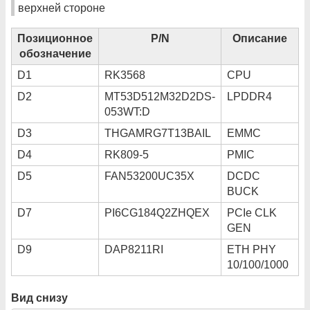
верхней стороне
Позиционное
P/N
Описание
обозначение
D1
RK3568
CPU
D2
MT53D512M32D2DS-
LPDDR4
053WT:D
D3
THGAMRG7T13BAIL
EMMC
D4
RK809-5
PMIC
D5
FAN53200UC35X
DCDC
BUCK
D7
PI6CG184Q2ZHQEX
PCIe CLK
GEN
D9
DAP8211RI
ETH PHY
10/100/1000
Вид снизу