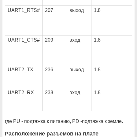
UART1_RTS#
207
выход
1.8
UART1_CTS#
209
вход
1.8
UART2_TX
236
выход
1.8
UART2_RX
238
вход
1.8
где PU - подтяжка к питанию, PD -подтяжка к земле.
Расположение разъемов на плате