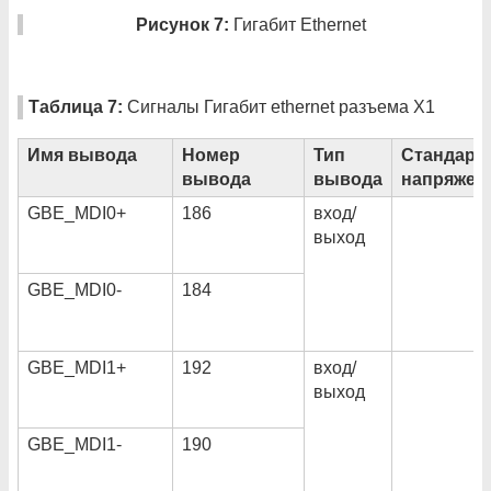
Рисунок 7:
Гигабит Ethernet
Таблица 7:
Сигналы Гигабит ethernet разъема X1
Имя вывода
Номер
Тип
Стандарт
вывода
вывода
напряжен
GBE_MDI0+
186
вход/
выход
GBE_MDI0-
184
GBE_MDI1+
192
вход/
выход
GBE_MDI1-
190