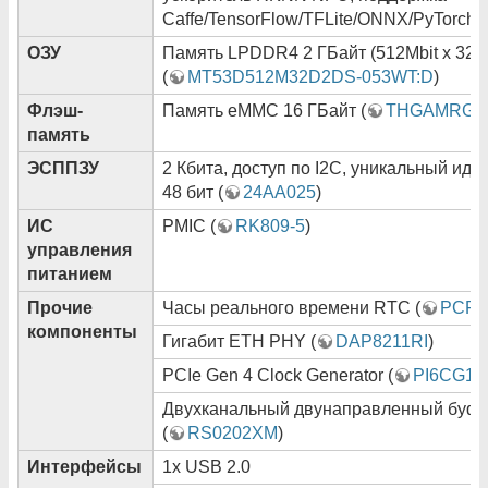
Caffe/TensorFlow/TFLite/ONNX/PyTorch/
ОЗУ
Память LPDDR4 2 ГБайт (512Mbit x 32)
(
MT53D512M32D2DS-053WT:D
)
Флэш-
Память eMMC 16 ГБайт (
THGAMRG7T
память
ЭСППЗУ
2 Кбита, доступ по I2C, уникальный ид
48 бит (
24AA025
)
ИС
PMIC (
RK809-5
)
управления
питанием
Прочие
Часы реального времени RTC (
PCF8
компоненты
Гигабит ETH PHY (
DAP8211RI
)
PCIe Gen 4 Clock Generator (
PI6CG18
Двухканальный двунаправленный буф
(
RS0202XM
)
Интерфейсы
1x USB 2.0