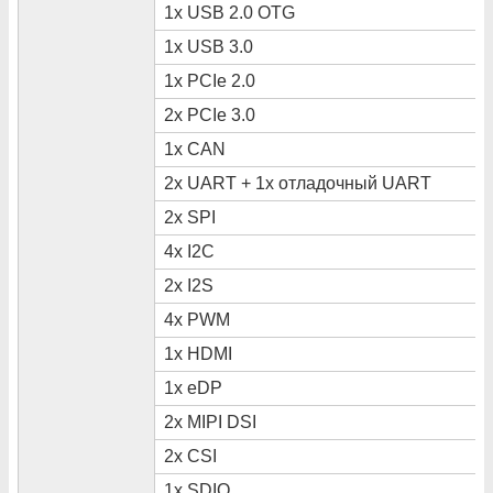
1x USB 2.0 OTG
1x USB 3.0
1x PCIe 2.0
2x PCIe 3.0
1x CAN
2x UART + 1x отладочный UART
2x SPI
4x I2C
2x I2S
4x PWM
1x HDMI
1x eDP
2x MIPI DSI
2x CSI
1x SDIO