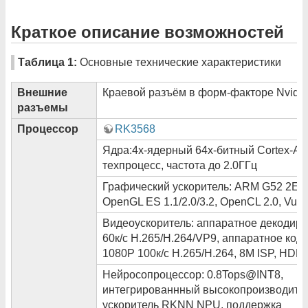
Краткое описание возможностей
Таблица 1:
Основные технические характеристики
Внешние
Краевой разъём в форм-факторе Nvidia
разъемы
Процессор
RK3568
Ядра:4х-ядерный 64х-битный Cortex-A5
техпроцесс, частота до 2.0ГГц
Графический ускоритель: ARM G52 2EE
OpenGL ES 1.1/2.0/3.2, OpenCL 2.0, Vulk
Видеоускоритель: аппаратное декодир
60к/с H.265/H.264/VP9, аппаратное код
1080P 100к/с H.265/H.264, 8M ISP, HDR
Нейросопроцессор: 0.8Tops@INT8,
интегрированнный высокопроизводите
ускоритель RKNN NPU, поддержка