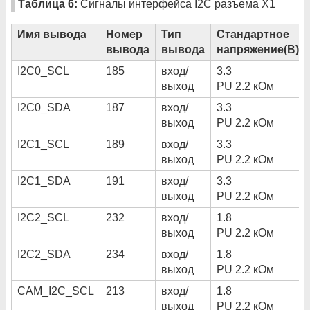
Таблица 6:
Сигналы интерфейса I2C разъема X1
Имя вывода
Номер
Тип
Стандартное
вывода
вывода
напряжение(В)
I2C0_SCL
185
вход/
3.3
выход
PU 2.2 кОм
I2C0_SDA
187
вход/
3.3
выход
PU 2.2 кОм
I2C1_SCL
189
вход/
3.3
выход
PU 2.2 кОм
I2C1_SDA
191
вход/
3.3
выход
PU 2.2 кОм
I2C2_SCL
232
вход/
1.8
выход
PU 2.2 кОм
I2C2_SDA
234
вход/
1.8
выход
PU 2.2 кОм
CAM_I2C_SCL
213
вход/
1.8
выход
PU 2.2 кОм