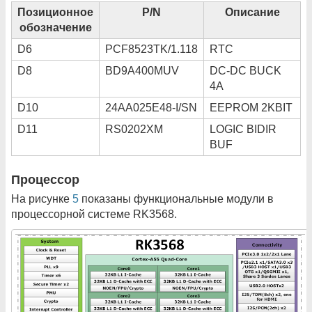
Позиционное
P/N
Описание
обозначение
D6
PCF8523TK/1.118
RTC
D8
BD9A400MUV
DC-DC BUCK
4A
D10
24AA025E48-I/SN
EEPROM 2KBIT
D11
RS0202XM
LOGIC BIDIR
BUF
Процессор
На рисунке
5
показаны функциональные модули в
процессорной системе RK3568.