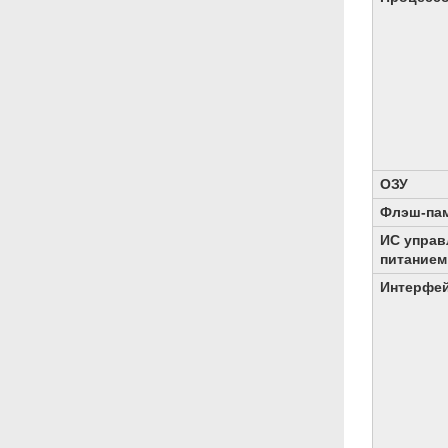
ОЗУ
Флэш-па
ИС управ
питанием
Интерфе