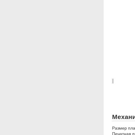
Механи
Размер плат
Печатная п