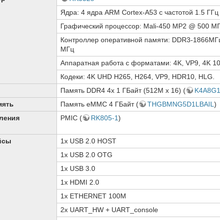
Ядра: 4 ядра ARM Cortex-A53 c частотой 1.5 ГГц
Графический процессор: Mali-450 MP2 @ 500 М
Контроллер оперативной памяти: DDR3-1866МГ
МГц
Аппаратная работа с форматами: 4K, VP9, 4K 10 
Кодеки: 4K UHD H265, H264, VP9, HDR10, HLG.
Память DDR4 4х 1 ГБайт (512M x 16) (
K4A8G
мять
Память eMMC 4 ГБайт (
THGBMNG5D1LBAIL
)
ления
PMIC (
RK805-1
)
йсы
1x USB 2.0 HOST
1x USB 2.0 OTG
1x USB 3.0
1x HDMI 2.0
1x ETHERNET 100M
2x UART_HW + UART_console