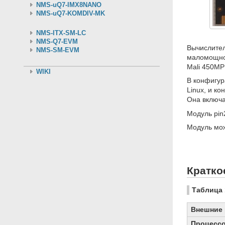
NMS-uQ7-IMX8NANO
NMS-uQ7-KOMDIV-MK
NMS-ITX-SM-LC
NMS-Q7-EVM
Вычислите
NMS-SM-EVM
маломощног
Mali 450MP
WIKI
В конфигу
Linux, и к
Она включа
Модуль pin
Модуль мож
Кратко
Таблица 
Внешние
Процесс