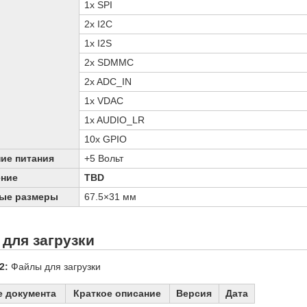
1x SPI
2x I2C
1x I2S
2x SDMMC
2x ADC_IN
1x VDAC
1x AUDIO_LR
10x GPIO
ие питания
+5 Вольт
ение
TBD
ые размеры
67.5×31 мм
для загрузки
2:
Файлы для загрузки
е документа
Краткое описание
Версия
Дата