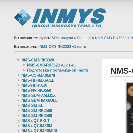
Вы находитесь здесь:
SOM модули
»
Products
»
NMS-CM3-RK3328
»
N
Вы посетили:
NMS-CM3-RK3328 v1 ds-ru
•
NMS-CM3-RK3328
NMS-CM3-RK3328 v1 ds-ru
NMS-
Подготовка программной части
NMS-CS-IMX8MINI
NMS-HH-IMX6ULL
NMS-HH-PX30
NMS-NV-RK3568
NMS-SDM-AM335X
NMS-SDM-IMX6ULL
NMS-SM-EL
NMS-SM-RK3568
NMS-SM-RK3588
NMS-uQ7-BKLT
NMS-uQ7-IMX8M
NMS-uQ7-IMX8MINI