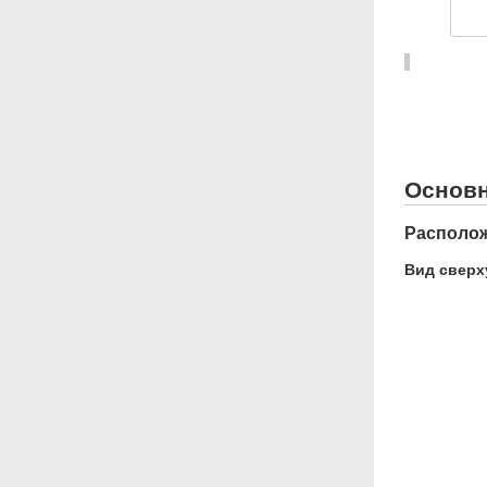
Основ
Располож
Вид сверх