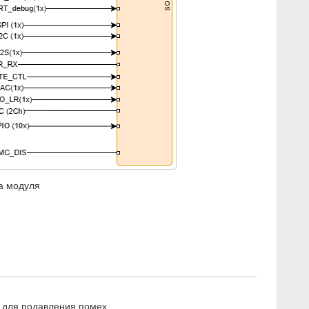
а модуля
и для подавления помех.