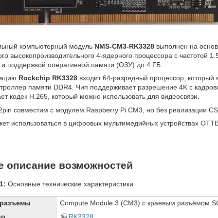
льный компьютерный модуль
NMS-CM3-RK3328
выполнен на основ
о высокопроизводительного 4-ядерного процессора с частотой 1.5
 и поддержкой оперативной памяти (ОЗУ) до 4 ГБ.
рацию
Rockchip RK3328
входит 64-разрядный процессор, который 
онтроллер памяти DDR4. Чип поддерживает разрешение 4K с кадров
ет кодек H.265, который можно использовать для видеосвязи.
2pin совместим с модулем Raspberry Pi CM3, но без реализации CSI
ет использоваться в цифровых мультимедийных устройствах OTTB
е описание возможностей
1:
Основные технические характеристики
 разъемы
Compute Module 3 (CM3) с краевым разъёмом 
ор
RK3328