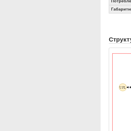
Потребл
Габаритн
Структ