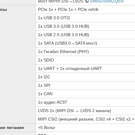
мост MIPI® DSI→LVDS
SN65DSI84ZQER
йсы
PCIe 1x + PCIe 1x + PCIe refclk
1х USB 3.0 OTG
2х USB 3.0 (USB 3.0 HUB)
1x USB 2.0 (USB 3.0 HUB)
1x SATA (USB3.0→SATA мост)
1x Гигабит Ethernet (PHY)
1x SDIO
1x UART + 1x отладочный UART
2x I2C
1x SPI
1x CAN
1x аудио AC97
LVDS 2x (MIPI DSI → LVDS 2 канала)
MIPI CSI2 (внешний разъем, CSI2 x4 + CSI2 x2 +
ие питания
+5 Вольт