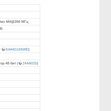
ortex M4@266 МГц
кБ
т
K4A4G165WE
)
ор 48 бит (
24AA025
)