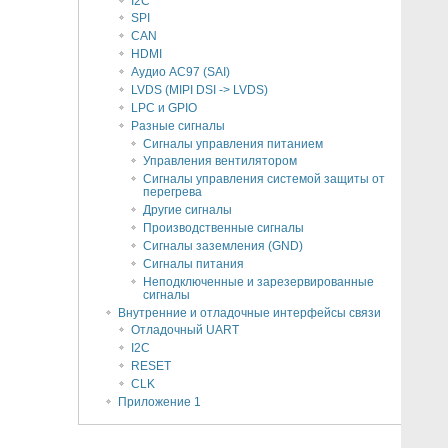
I2C
SPI
CAN
HDMI
Аудио AC97 (SAI)
LVDS (MIPI DSI -> LVDS)
LPC и GPIO
Разные сигналы
Сигналы управления питанием
Управления вентилятором
Сигналы управления системой защиты от
перегрева
Другие сигналы
Производственные сигналы
Сигналы заземления (GND)
Сигналы питания
Неподключенные и зарезервированные
сигналы
Внутренние и отладочные интерфейсы связи
Отладочный UART
I2C
RESET
CLK
Приложение 1