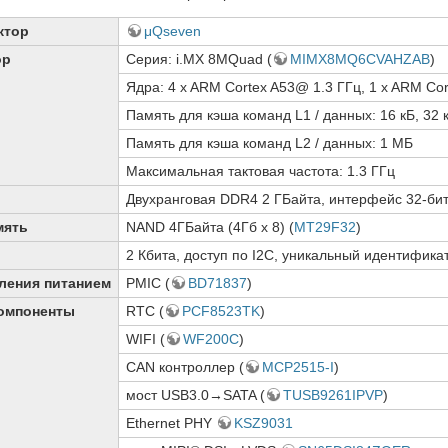
ктор
μQseven
ор
Серия: i.MX 8MQuad (
MIMX8MQ6CVAHZAB
)
Ядра: 4 x ARM Cortex A53@ 1.3 ГГц, 1 x ARM C
Память для кэша команд L1 / данных: 16 кБ, 32 
Память для кэша команд L2 / данных: 1 МБ
Максимальная тактовая частота: 1.3 ГГц
Двухранговая DDR4 2 ГБайта, интерфейс 32-би
мять
NAND 4ГБайта (4Гб x 8) (
MT29F32
)
2 Кбита, доступ по I2C, уникальный идентификат
ления питанием
PMIC (
BD71837
)
омпоненты
RTC (
PCF8523TK
)
WIFI (
WF200C
)
CAN контроллер (
MCP2515-I
)
мост USB3.0→SATA (
TUSB9261IPVP
)
Ethernet PHY
KSZ9031