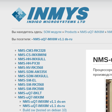
Вы находитесь здесь:
SOM модули
»
Products
»
NMS-uQ7-IMX8M
»
NMS
Вы посетили:
NMS-uQ7-IMX8M v1.1 ds-ru
•
NMS-CM3-RK3328
NMS-CS-IMX8MINI
NMS-u
NMS-HH-IMX6ULL
NMS-HH-PX30
NMS-NV-RK3568
Процессор
NMS-SDM-AM335X
производст
NMS-SDM-IMX6ULL
NMS-SM-EL
NMS-SM-RK3568
NMS-SM-RK3588
NMS-uQ7-BKLT
NMS-uQ7-IMX8M
NMS-uQ7-IMX8M v1.1 ds-en
NMS-uQ7-IMX8M v1.1 ds-ru
Build sw (tested on debian 10)