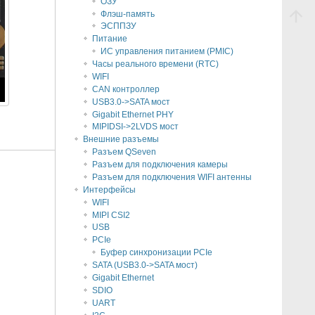
ОЗУ
Флэш-память
ЭСППЗУ
Питание
ИС управления питанием (PMIC)
Часы реального времени (RTC)
WIFI
CAN контроллер
USB3.0->SATA мост
Gigabit Ethernet PHY
MIPIDSI->2LVDS мост
Внешние разъемы
Разъем QSeven
Разъем для подключения камеры
Разъем для подключения WIFI антенны
Интерфейсы
WIFI
MIPI CSI2
USB
PCIe
Буфер синхронизации PCIe
SATA (USB3.0->SATA мост)
Gigabit Ethernet
SDIO
UART