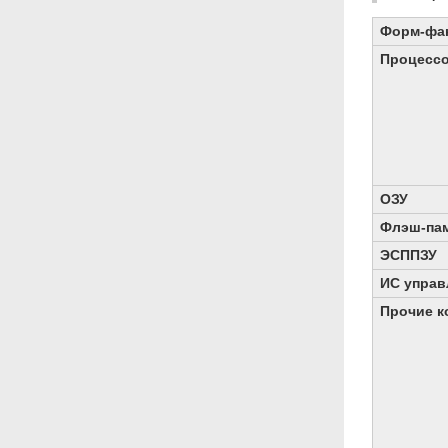
Форм-фа
Процесс
ОЗУ
Флэш-па
ЭСППЗУ
ИС управ
Прочие к