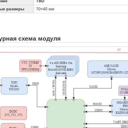
ение
TBD
ые размеры
70×40 мм
урная схема модуля