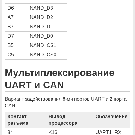
D6
NAND_D3
A7
NAND_D2
B7
NAND_D1
D7
NAND_D0
B5
NAND_CS1
C5
NAND_CS0
Мультиплексирование
UART и CAN
Вариант задействования 8-ми портов UART и 2 порта
CAN
Контакт
Вывод
Обозначение
разъема
процессора
84
K16
UART1_RX