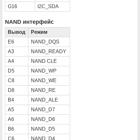
G16
I2C_SDA
NAND интерфейс
Вывод
Режим
E6
NAND_DQS
A3
NAND_READY
A4
NAND CLE
D5
NAND_WP
C8
NAND_WE
D8
NAND_RE
B4
NAND_ALE
A5
NAND_D7
A6
NAND_D6
B6
NAND_D5
C6
NAND_D4