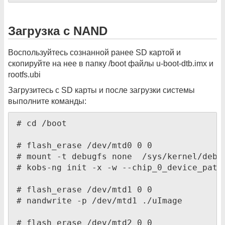
Загрузка с NAND
Воспользуйтесь сознанной ранее SD картой и
скопируйте на нее в папку /boot файлы u-boot-dtb.imx и
rootfs.ubi
Загрузитесь с SD карты и после загрузки системы
выполните команды:
# cd /boot

# flash_erase /dev/mtd0 0 0

# mount -t debugfs none  /sys/kernel/debug
# kobs-ng init -x -w --chip_0_device_path=
# flash_erase /dev/mtd1 0 0

# nandwrite -p /dev/mtd1 ./uImage

# flash_erase /dev/mtd2 0 0
