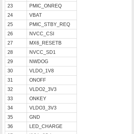
23
PMIC_ONREQ
24
VBAT
25
PMIC_STBY_REQ
26
NVCC_CSI
27
MX6_RESETB
28
NVCC_SD1
29
NWDOG
30
VLDO_1V8
31
ONOFF
32
VLDO2_3V3
33
ONKEY
34
VLDO3_3V3
35
GND
36
LED_CHARGE