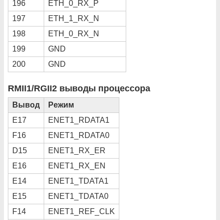
196
ETH_0_RX_P
197
ETH_1_RX_N
198
ETH_0_RX_N
199
GND
200
GND
RMII1/RGII2 выводы процессора
Вывод
Режим
E17
ENET1_RDATA1
F16
ENET1_RDATA0
D15
ENET1_RX_ER
E16
ENET1_RX_EN
E14
ENET1_TDATA1
E15
ENET1_TDATA0
F14
ENET1_REF_CLK