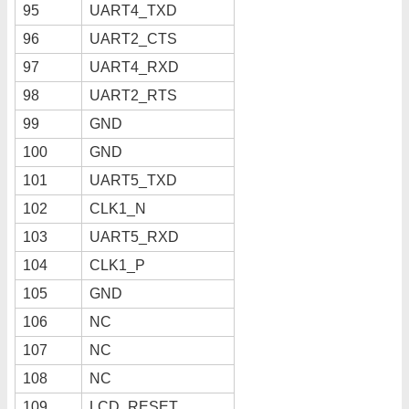
95
UART4_TXD
96
UART2_CTS
97
UART4_RXD
98
UART2_RTS
99
GND
100
GND
101
UART5_TXD
102
CLK1_N
103
UART5_RXD
104
CLK1_P
105
GND
106
NC
107
NC
108
NC
109
LCD_RESET