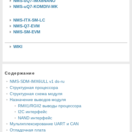
NMS-uQ7-IMX8NANO
NMS-uQ7-KOMDIV-MK
NMS-ITX-SM-LC
NMS-Q7-EVM
NMS-SM-EVM
WIKI
Содержание
NMS-SDM-IMX6ULL v1 ds-ru
Структурная процессора
Структурная схема модуля
Назначение выводов модуля
RMII1/RGII2 выводы процессора
I2C интерфейс
NAND интерфейс
Мультиплексирование UART и CAN
Отладочная плата