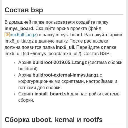
Состав bsp
В домашней папке пользователя создайте папку
inmys_board
. Скачайте архив проекта (файл
imx6ull.tar.gz
) в папку inmys_board. Распакуйте архив
imx6_ull.tar.gz в данную папку. После распаковки
должна появится папка
imx6_ull
. Перейдите к папке
imx6_ull (cd ~/inmys_board/imx6_ull/). Состав BSP:
Архив
buildroot-2019.05.1.tar.gz
(система сборки
buildroot)
Архив
buildroot-external-inmys.tar.gz
с
кофигурационными скриптами, настройками и
патчами для сборки.
Скрипт
install_board.sh
для настройки системы
сборки.
Сборка uboot, kernal и rootfs