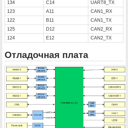
134
C14
UART8_TX
123
A11
CAN1_RX
122
B11
CAN1_TX
125
D12
CAN2_RX
124
E12
CAN2_TX
Отладочная плата