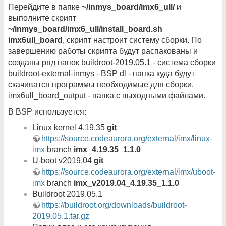
Перейдите в папке
~/inmys_board/imx6_ull/
и
выполните скрипт
~/inmys_board/imx6_ull/install_board.sh
imx6ull_board
, скрипт настроит систему сборки. По
завершению работы скрипта будут распакованы и
созданы ряд папок buildroot-2019.05.1 - система сборки
buildroot-external-inmys - BSP dl - папка куда будут
скачиватся программы необходимые для сборки.
imx6ull_board_output - папка с выходными файлами.
В BSP используется:
Linux kernel 4.19.35
git
https://source.codeaurora.org/external/imx/linux-
imx
branch
imx_4.19.35_1.1.0
U-boot v2019.04
git
https://source.codeaurora.org/external/imx/uboot-
imx
branch
imx_v2019.04_4.19.35_1.1.0
Buildroot 2019.05.1
https://buildroot.org/downloads/buildroot-
2019.05.1.tar.gz