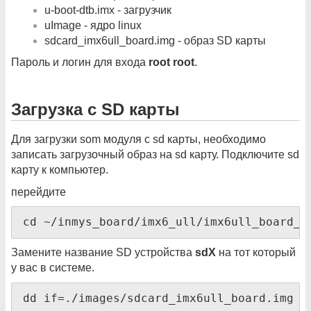
u-boot-dtb.imx - загрузчик
uImage - ядро linux
sdcard_imx6ull_board.img - образ SD карты
Пароль и логин для входа
root
root
.
Загрузка с SD карты
Для загрузки som модуля с sd карты, необходимо
записать загрузочный образ на sd карту. Подключите sd
карту к компьютер.
перейдите
cd ~/inmys_board/imx6_ull/imx6ull_board_o
Замените название SD устройства
sdX
на тот который
у вас в системе.
dd if=./images/sdcard_imx6ull_board.img o