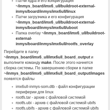
Патчи ядра и его конфигурация
~/inmys_board/imx6_ull/buildroot-external-
inmys/board/inmys/imx6ull/linux
Патчи загрузчика и его конфигурация
~/inmys_board/imx6_ull/buildroot-external-
inmys/board/inmys/imx6ull/uboot
Папка overlay
~/inmys_board/imx6_ull/buildroot-
external-
inmys/board/inmys/imx6ull/rootfs_overlay
Перейдите в папку
~/inmys_board/imx6_ull/imx6ull_board_output
и
выполните команду
make
. После этого начнется
сборка системы. По завершению сборки в папке
~/inmys_board/imx6_ull/imx6ull_board_output/images
появятся файлы
imx6ull-inmys-som.dtb - файл конфигурации
периферии для linux
rootfs.tar - архив с файловой системой
rootfs.ubi - архив с файловой системой ubifs
rootfs.ubifs - архив с файловой системой ubifs