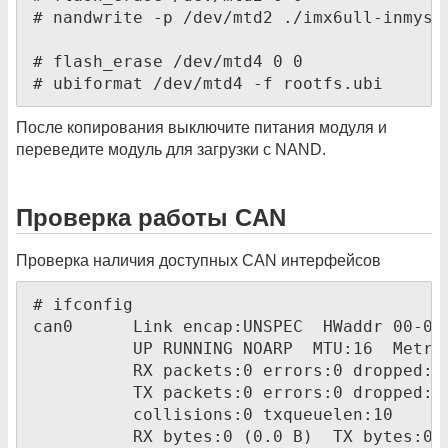
# nandwrite -p /dev/mtd2 ./imx6ull-inmys-s
# flash_erase /dev/mtd4 0 0

# ubiformat /dev/mtd4 -f rootfs.ubi
После копирования выключите питания модуля и
переведите модуль для загрузки с NAND.
Проверка работы CAN
Проверка наличия доступных CAN интерфейсов
# ifconfig 

can0      Link encap:UNSPEC  HWaddr 00-00
          UP RUNNING NOARP  MTU:16  Metric
          RX packets:0 errors:0 dropped:0 
          TX packets:0 errors:0 dropped:0 
          collisions:0 txqueuelen:10 

          RX bytes:0 (0.0 B)  TX bytes:0 (