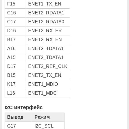
F15
ENET1_TX_EN
C16
ENET2_RDATA1
C17
ENET2_RDATA0
D16
ENET2_RX_ER
B17
ENET2_RX_EN
A16
ENET2_TDATA1
A15
ENET2_TDATA1
D17
ENET2_REF_CLK
B15
ENET2_TX_EN
K17
ENET1_MDIO
L16
ENET1_MDC
I2C интерфейс
Вывод
Режим
G17
I2C_SCL