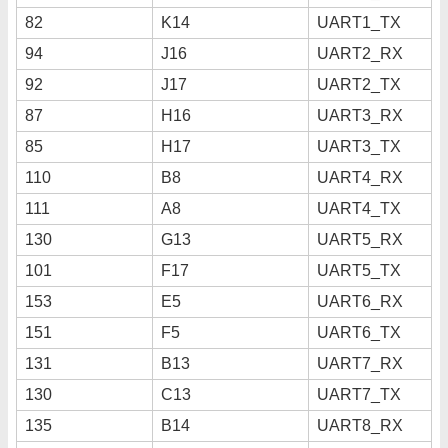
82
K14
UART1_TX
94
J16
UART2_RX
92
J17
UART2_TX
87
H16
UART3_RX
85
H17
UART3_TX
110
B8
UART4_RX
111
A8
UART4_TX
130
G13
UART5_RX
101
F17
UART5_TX
153
E5
UART6_RX
151
F5
UART6_TX
131
B13
UART7_RX
130
C13
UART7_TX
135
B14
UART8_RX