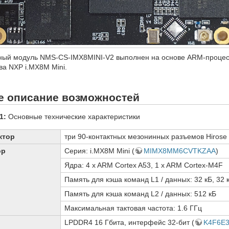
ный модуль NMS-CS-IMX8MINI-V2 выполнен на основе ARM-проце
ва NXP i.MX8M Mini.
е описание возможностей
1:
Основные технические характеристики
ктор
три 90-контактных мезонинных разъемов Hiros
ор
Серия: i.MX8M Mini (
MIMX8MM6CVTKZAA
)
Ядра: 4 x ARM Cortex A53, 1 x ARM Cortex-M4F
Память для кэша команд L1 / данных: 32 кБ, 32 
Память для кэша команд L2 / данных: 512 кБ
Максимальная тактовая частота: 1.6 ГГц
LPDDR4 16 Гбита, интерфейс 32-бит (
K4F6E