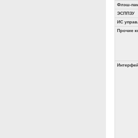
Флэш-па
ЭСППЗУ
ИС управ
Прочие к
Интерфе