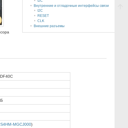
I2C
Внутренние и отладочные интерфейсы связи
I2C
RESET
CLK
Внешние разъемы
ссора
e DF40C
кБ
3S4HM-MGCJ000
)