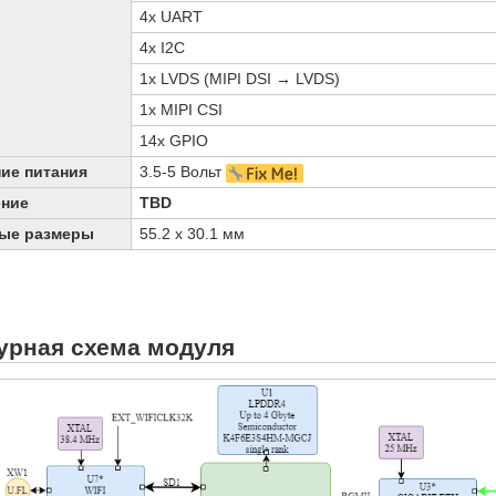
4x UART
4x I2C
1x LVDS (MIPI DSI → LVDS)
1x MIPI CSI
14x GPIO
ие питания
3.5-5 Вольт
ение
TBD
ые размеры
55.2 х 30.1 мм
урная схема модуля