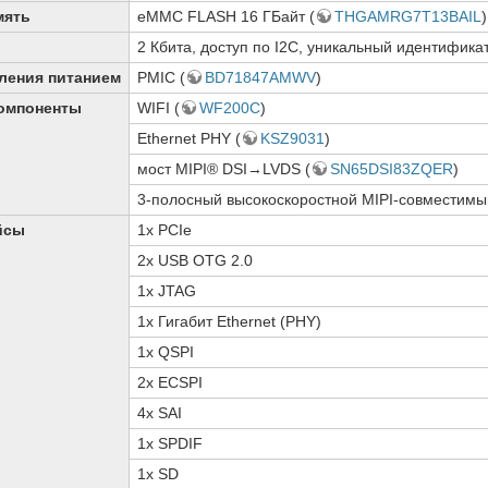
мять
eMMC FLASH 16 ГБайт (
THGAMRG7T13BAIL
)
2 Кбита, доступ по I2C, уникальный идентификат
ления питанием
PMIC (
BD71847AMWV
)
омпоненты
WIFI (
WF200C
)
Ethernet PHY (
KSZ9031
)
мост MIPI® DSI→LVDS (
SN65DSI83ZQER
)
3-полосный высокоскоростной MIPI-совместимы
йсы
1x PCIe
2x USB OTG 2.0
1x JTAG
1x Гигабит Ethernet (PHY)
1x QSPI
2x ECSPI
4x SAI
1x SPDIF
1x SD