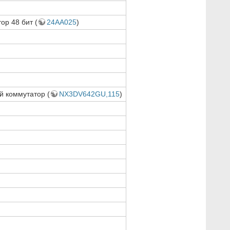
ор 48 бит (
24AA025
)
й коммутатор (
NX3DV642GU,115
)