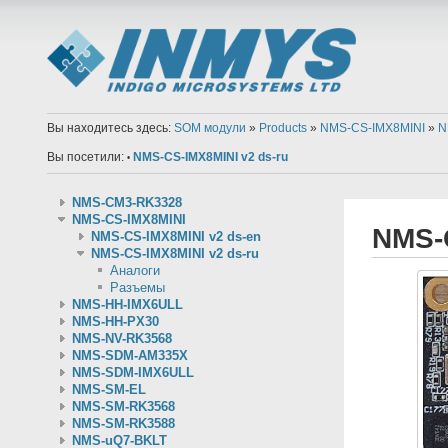
Вы находитесь здесь:
SOM модули
»
Products
»
NMS-CS-IMX8MINI
»
N
Вы посетили:
NMS-CS-IMX8MINI v2 ds-ru
•
NMS-CM3-RK3328
NMS-CS-IMX8MINI
NMS-C
NMS-CS-IMX8MINI v2 ds-en
NMS-CS-IMX8MINI v2 ds-ru
Аналоги
Разъемы
NMS-HH-IMX6ULL
NMS-HH-PX30
NMS-NV-RK3568
NMS-SDM-AM335X
NMS-SDM-IMX6ULL
NMS-SM-EL
NMS-SM-RK3568
NMS-SM-RK3588
NMS-uQ7-BKLT