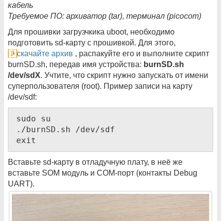
кабель
Требуемое ПО: архиватор (tar), терминал (picocom)
Для прошивки загрузчкика uboot, необходимо
подготовить sd-карту с прошивкой. Для этого,
скачайте архив
, распакуйте его и выполните скрипт
burnSD.sh, передав имя устройства:
burnSD.sh
/dev/sdX
. Учтите, что скрипт нужно запускать от имени
суперпользователя (root). Пример записи на карту
/dev/sdf:
sudo su

./burnSD.sh /dev/sdf

exit
Вставьте sd-карту в отладучную плату, в неё же
вставьте SOM модуль и COM-порт (контакты Debug
UART).