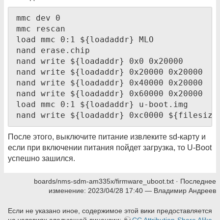
mmc dev 0

mmc rescan

load mmc 0:1 ${loadaddr} MLO

nand erase.chip

nand write ${loadaddr} 0x0 0x20000

nand write ${loadaddr} 0x20000 0x20000

nand write ${loadaddr} 0x40000 0x20000

nand write ${loadaddr} 0x60000 0x20000

load mmc 0:1 ${loadaddr} u-boot.img

nand write ${loadaddr} 0xc0000 ${filesize
После этого, выключите питание извлеките sd-карту и
если при включении питания пойдет загрузка, то U-Boot
успешно зашился.
boards/nms-sdm-am335x/firmware_uboot.txt
· Последнее
изменение:
2023/04/28 17:40
—
Владимир Андреев
Если не указано иное, содержимое этой вики предоставляется