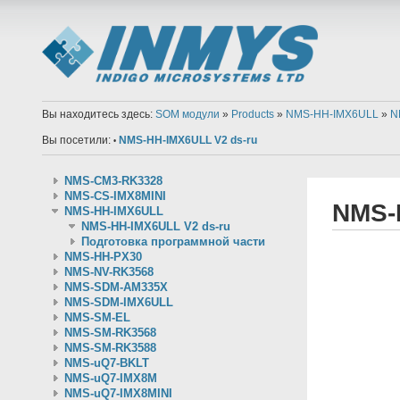
Вы находитесь здесь:
SOM модули
»
Products
»
NMS-HH-IMX6ULL
»
N
Вы посетили:
NMS-HH-IMX6ULL V2 ds-ru
•
NMS-CM3-RK3328
NMS-CS-IMX8MINI
NMS-
NMS-HH-IMX6ULL
NMS-HH-IMX6ULL V2 ds-ru
Подготовка программной части
NMS-HH-PX30
NMS-NV-RK3568
NMS-SDM-AM335X
NMS-SDM-IMX6ULL
NMS-SM-EL
NMS-SM-RK3568
NMS-SM-RK3588
NMS-uQ7-BKLT
NMS-uQ7-IMX8M
NMS-uQ7-IMX8MINI