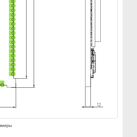
азмеры