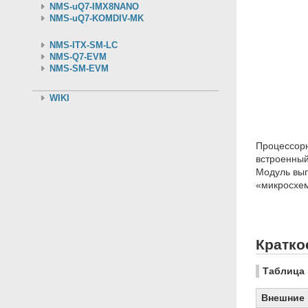
NMS-uQ7-IMX8NANO
NMS-uQ7-KOMDIV-MK
NMS-ITX-SM-LC
NMS-Q7-EVM
NMS-SM-EVM
WIKI
Процессор
встроенный
Модуль вып
«микросхем
Кратко
Таблица 
Внешние