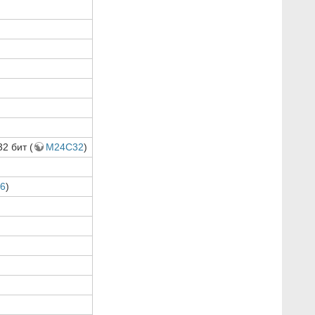
2 бит (
M24C32
)
6
)