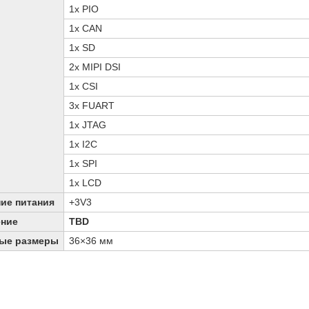
1x PIO
1x CAN
1x SD
2x MIPI DSI
1x CSI
3x FUART
1x JTAG
1x I2C
1x SPI
1x LCD
ие питания
+3V3
ение
TBD
ые размеры
36×36 мм