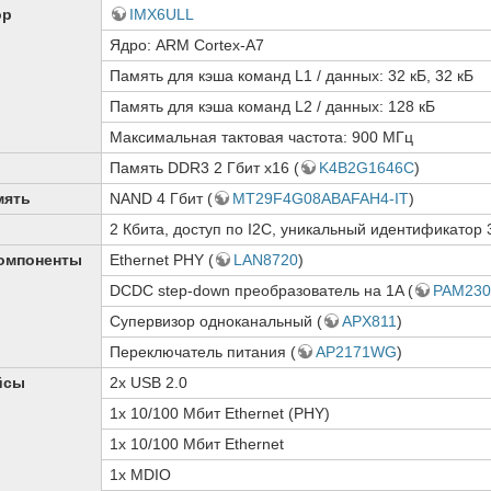
ор
IMX6ULL
Ядро: ARM Cortex-A7
Память для кэша команд L1 / данных: 32 кБ, 32 кБ
Память для кэша команд L2 / данных: 128 кБ
Максимальная тактовая частота: 900 МГц
Память DDR3 2 Гбит x16 (
K4B2G1646C
)
мять
NAND 4 Гбит (
MT29F4G08ABAFAH4-IT
)
2 Кбита, доступ по I2C, уникальный идентификатор 3
омпоненты
Ethernet PHY (
LAN8720
)
DCDC step-down преобразователь на 1A (
PAM230
Супервизор одноканальный (
APX811
)
Переключатель питания (
AP2171WG
)
йсы
2x USB 2.0
1x 10/100 Мбит Ethernet (PHY)
1x 10/100 Мбит Ethernet
1x MDIO