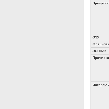
Процесс
ОЗУ
Флэш-па
ЭСППЗУ
Прочие к
Интерфе